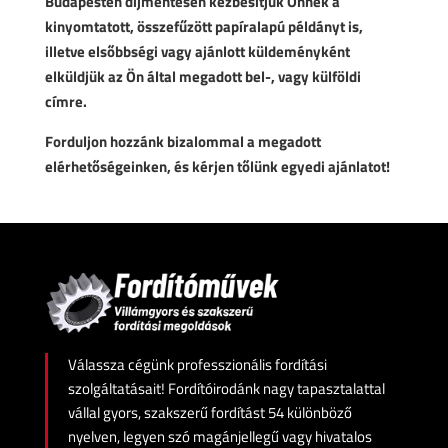
Budapesten díjmentesen kézbesítjük Önnek a
kinyomtatott, összefűzött papíralapú példányt is,
illetve elsőbbségi vagy ajánlott küldeményként
elküldjük az Ön által megadott bel-, vagy külföldi
címre.
Forduljon hozzánk bizalommal a megadott
elérhetőségeinken, és kérjen tőlünk egyedi ajánlatot!
Válassza cégünk professzionális fordítási
szolgáltatásait! Fordítóirodánk nagy tapasztalattal
vállal gyors, szakszerű fordítást 54 különböző
nyelven, legyen szó magánjellegű vagy hivatalos