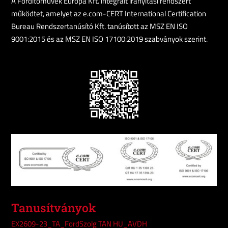
A Fordítóművek Európa Kft. integrált irányítási rendszert
működtet, amelyet az e.com-CERT International Certification
Bureau Rendszertanúsító Kft. tanúsított az MSZ EN ISO
9001:2015 és az MSZ EN ISO 17100:2019 szabványok szerint.
Tanusítványok
EX2609-23_TA_FordSzolg TAN HU_AVDH