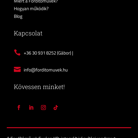
Miért a Fordítóművek?
Hogyan működik?
Blog
Kapcsolat

+36 30 931 8252
(Gábor) |

info@forditomuvek.hu
Kövessen minket!