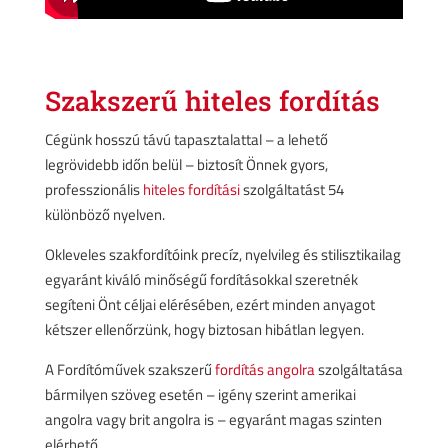
Szakszerű hiteles fordítás­­­
Cégünk hosszú távú tapasztalattal – a lehető
legrövidebb időn belül – biztosít Önnek gyors,
professzionális
hiteles fordítási
szolgáltatást 54
különböző nyelven.
Okleveles szakfordítóink precíz, nyelvileg és stilisztikailag
egyaránt kiváló minőségű fordításokkal szeretnék
segíteni Önt céljai elérésében, ezért minden anyagot
kétszer ellenőrzünk, hogy biztosan hibátlan legyen.
A Fordítóművek szakszerű
fordítás angolra
szolgáltatása
bármilyen szöveg esetén – igény szerint amerikai
angolra vagy brit angolra is – egyaránt magas szinten
elérhető.