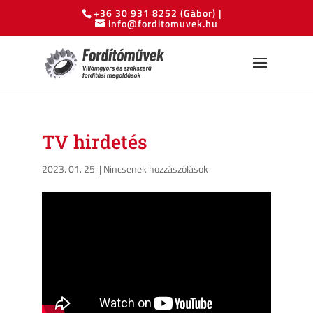
+36 30 931 8252
(Gábor) |
info@forditomuvek.hu
TV hirdetés
2023. 01. 25.
|
Nincsenek hozzászólások